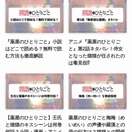
『薬屋のひとりごと』小説
アニメ『薬屋のひとりご
はどこで読める？無料で読
と』第2話ネタバレ！侍女
む方法も徹底解説
となった猫猫が任されたの
は毒見役⁉
【薬屋のひとりごと】壬氏
薬屋のひとりごと梅梅（め
と猫猫のキスシーンは何巻
いめい）の声優や羅漢との
何話？小説・漫画・アニメ
恋の行方は？猫猫との関係