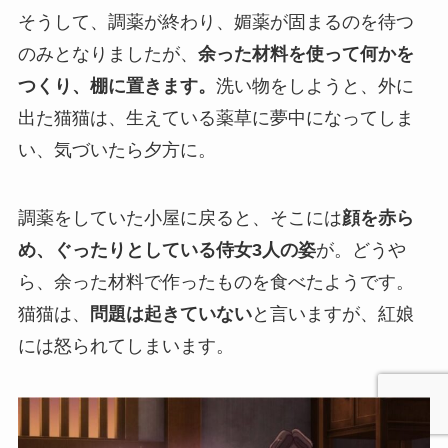
そうして、調薬が終わり、媚薬が固まるのを待つ
のみとなりましたが、
余った材料を使って何かを
つくり、棚に置きます。
洗い物をしようと、外に
出た猫猫は、生えている薬草に夢中になってしま
い、気づいたら夕方に。
調薬をしていた小屋に戻ると、そこには
顔を赤ら
め、ぐったりとしている侍女3人の姿
が。どうや
ら、余った材料で作ったものを食べたようです。
猫猫は、
問題は起きていない
と言いますが、紅娘
には怒られてしまいます。