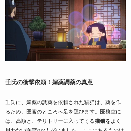
壬氏の衝撃依頼！媚薬調薬の真意
壬氏に、媚薬の調薬を依頼された猫猫は、薬を作
るため、医官のところへ足を運びます。医務室に
は、高順と、テリトリーに入ってくる
猫猫をよく
思わない医官
の2人がいました。ここにあるものは