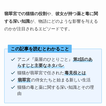
翡翠宮での猫猫の役割
や、
彼女が持つ薬と毒に関
する深い知識
が、物語にどのような影響を与える
のかが注目されるエピソードです。
この記事を読むとわかること
アニメ『薬屋のひとりごと』
第2話のあ
らすじと主要なネタバレ
猫猫が翡翠宮で任された
毒見役とは
翡翠宮
の侍女たちと始まる新しい生活
猫猫の毒と薬に関する深い知識とその理
由