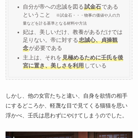
自分が帝への忠誠を図る
試金石
である
ということ
※試金石・・・物事の価値や人の力
量などを計る基準となる材料や方法
妃は、美しいだけ、教養があるだけでは
足りない。帝に対する
忠誠心、貞操観
念
が必要である
主上は、それを
見極めるために壬氏を後
宮に置き、美しさを利用
している
しかし、他の女官たちと違い、自身を欲情の相手
にするどころか、軽蔑な目で見てくる猫猫を思い
浮かべ、壬氏は思わずにやけてしまうのでした。