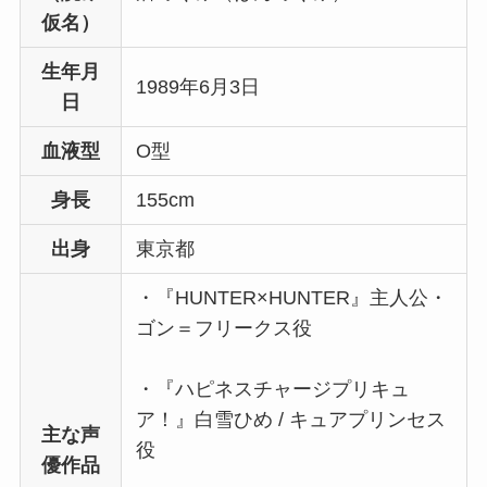
仮名）
生年月
1989年6月3日
日
血液型
O型
身長
155cm
出身
東京都
・『HUNTER×HUNTER』主人公・
ゴン＝フリークス役
・『ハピネスチャージプリキュ
ア！』白雪ひめ / キュアプリンセス
主な声
役
優作品