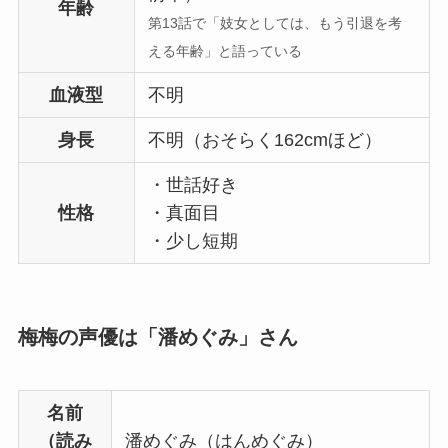
年齢
第13話で「妓女としては、もう引退を考
える年齢」と語っている
血液型
不明
身長
不明（おそらく162cmほど）
・世話好き
性格
・真面目
・少し短期
梅梅の声優は「潘めぐみ」さん
名前
（読み
潘めぐみ（はんめぐみ）